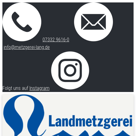
07332 9616-0
info@metzgerei-lang.de
Folgt uns auf
Instagram