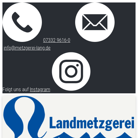
07332 9616-0
info@metzgerei-lang.de
Folgt uns auf
Instagram