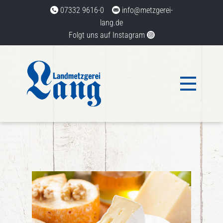
07332 9616-0
info@metzgerei-
lang.de
Folgt uns auf
Instagram